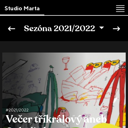
Studio Marta
Skip
to
Sezóna 2021/2022
the
content
↷
#2021/2022
Večer tříkrálový aneb