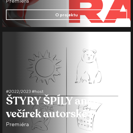
Premiéra
O projektu
#2022/2023 #host
ŠTYRY ŠPÍLY aneb
večírek autorské tvorby
Premiéra