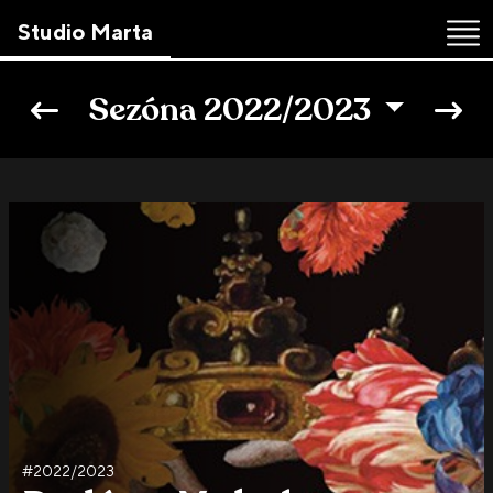
Studio Marta
Skip
to
Sezóna 2022/2023
the
content
↷
#2022/2023