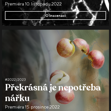
Premiéra 10. listopadu 2022
O inscenaci
#2022/2023
Překrásná je nepotřeba
nářku
Premiéra 15. prosince 2022