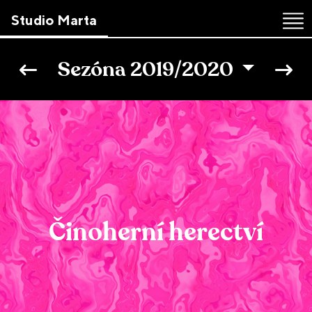
Studio Marta
Skip
to
Sezóna 2019/2020
the
content
↷
Činoherní herectví