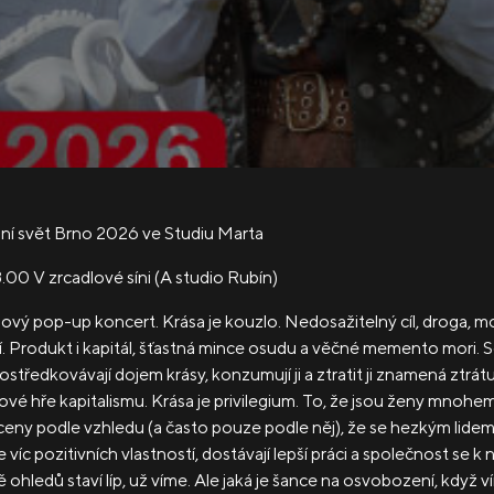
ní svět Brno 2026 ve Studiu Marta
18.00
V zrcadlové síni
(A studio Rubín)
vý pop-up koncert. Krása je kouzlo. Nedosažitelný cíl, droga, mo
í. Produkt i kapitál, šťastná mince osudu a věčné memento mori. S
rostředkovávají dojem krásy, konzumují ji a ztratit ji znamená ztrátu
ové hře kapitalismu. Krása je privilegium. To, že jsou ženy mnohe
ny podle vzhledu (a často pouze podle něj), že se hezkým lide
e víc pozitivních vlastností, dostávají lepší práci a společnost se k 
 ohledů staví líp, už víme. Ale jaká je šance na osvobození, když ví