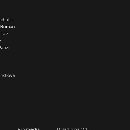
chal si
h. Roman
 se z
y
Panzi.
Indrová
Pro média
Divadlo na Orlí