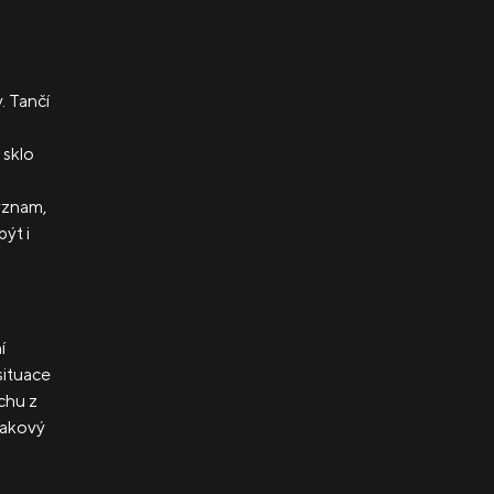
. Tančí
 sklo
význam,
být i
í
situace
chu z
nakový