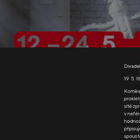
Divadel
19. 5. 
Komikso
proklet
sítě zp
v nefér
hodnoce
připisuj
spoustě