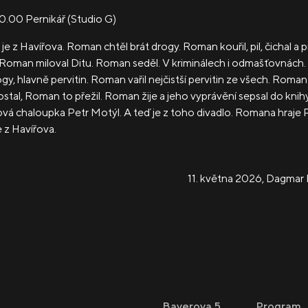
20.00
Pernikář
(Studio G)
e z Havířova. Roman chtěl brát drogy. Roman kouřil, pil, čichal a pí
. Roman miloval Ditu. Roman seděl. V kriminálech i odmašťovnác
rogy, hlavně pervitin. Roman vařil nejčistší pervitin ze všech. Roman
stal, Roman to přežil. Roman žije a jeho vyprávění sepsal do knih
vá chaloupka Petr Motýl. A teď je z toho divadlo. Romana hraje 
e z Havířova.
11. května 2026
,
Dagmar 
Bayerova 5
Program