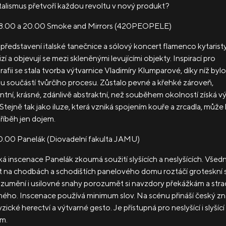
talismus přetvoří každou revoltu v nový produkt?
18.00 a 20.00
Smoke and Mirrors
(420PEOPELE)
představení italské tanečnice a sólový koncert flamenco kytaristy
izí a objevují se mezi skleněnými levujícími objekty. Inspirací pro
afii se stala tvorba výtvarnice Vladimíry Klumparové, díky níž bylo
u součástí tvůrčího procesu. Zůstalo pevné a křehké zároveň,
tní, krásné, zdánlivě abstraktní, než souběhem okolností získá 
 Stejně tak jako iluze, která vzniká spojením kouře a zrcadla, může 
říběh jen dojem.
20.00
Panelák
(Diovadelní fakulta JAMU)
á inscenace Panelák zkoumá soužití slyšících a neslyšících. Všedn
 na chodbách a schodištích panelového domu roztáčí groteskní 
umění i usilovné snahy porozumět si navzdory překážkám a stra
ého. Inscenace používá minimum slov. Na scénu přináší český z
yzické herectví a výtvarné gesto. Je přístupná pro neslyšící i slyšící
m.