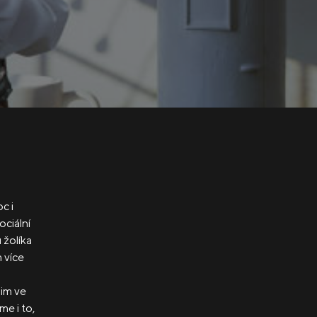
c i
ociální
 žolíka
m více
m
nim ve
me i to,