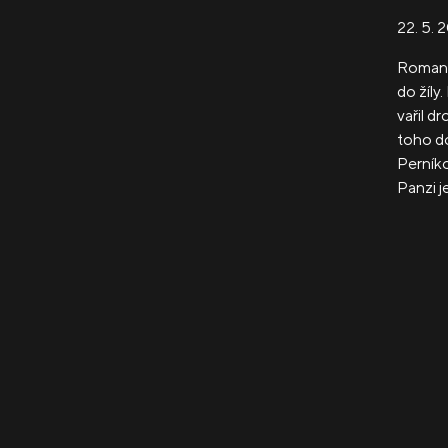
22. 5. 
Roman j
do žíly
vařil d
toho do
Perníko
Panzi j