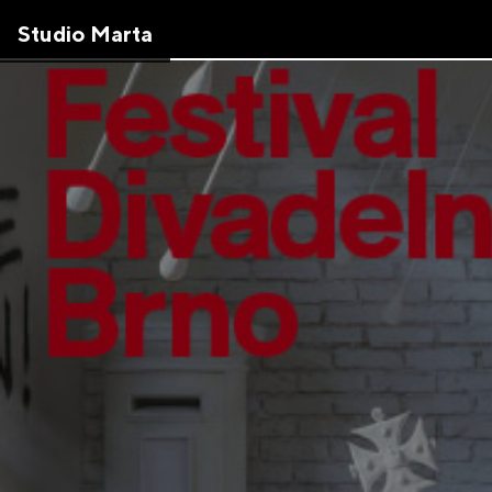
Skip
Studio Marta
to
the
content
↷