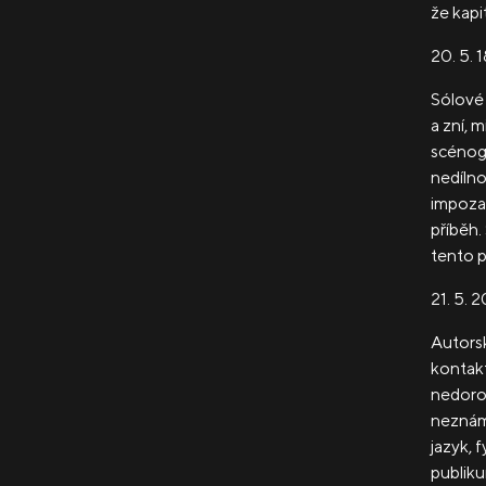
že kapi
20. 5. 
Sólové 
a zní, m
scénogr
nedílno
impozan
příběh.
tento p
21. 5. 
Autorsk
kontakt
nedoroz
neznám
jazyk, f
publiku