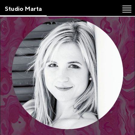
Skip
Studio Marta
to
the
content
↷