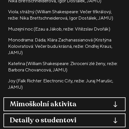
Nika Brettschneiderová, Igor Dostálek, JAMU)
Viola; strážný (William Shakespeare: Večer tříkrálový,
režie: Nika Brettschneiderová, Igor Dostálek, JAMU)
Muzejní noc (Ezau a Jákob, režie: Vítězslav Dvořák)
Monodrama: Dáda; Klára Zachanassianová (Kristýna
Kolovratová: Večer budu krásná, režie: Ondřej Kraus,
JAMU)
Kateřina (William Shakespeare: Zkrocení zlé ženy, režie:
Barbora Chovancová, JAMU)
Joy (Falk Richter: Electronic City, režie: Juraj Marušic,
JAMU)
Mimoškolní aktivita
Detaily o studentovi