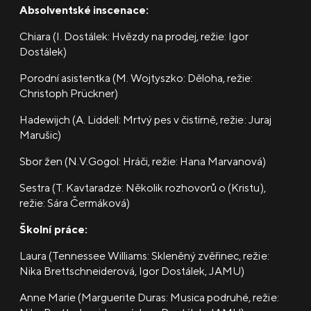
Absolventské inscenace:
Chiara (I. Dostálek: Hvězdy na prodej, režie: Igor
Dostálek)
Porodní asistentka (M. Wojtyszko: Děloha, režie:
Christoph Prückner)
Hadewijch (A. Liddell: Mrtvý pes v čistírně, režie: Juraj
Marušic)
Sbor žen (N.V.Gogol: Hráči, režie: Hana Marvanová)
Sestra (T. Kavtaradzė: Několik rozhovorů o (Kristu),
režie: Sára Čermáková)
Školní práce:
Laura (Tennessee Williams: Skleněný zvěřinec, režie:
Nika Brettschneiderová, Igor Dostálek, JAMU)
Anne Marie (Marguerite Duras: Musica podruhé, režie: