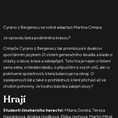
Cyrano z Bergeracu ve volné adaptaci Martina Crimpa.
Je opravdu láska podmíněna krásou?
Crimpův Cyrano z Bergeracu tak promlouvá k divákovi
spontánním jazykem 21.století generačního divadla a klade si
otázky o lásce, kráse a sebepřijetí. Tato hra je nejen o řešení
sama sebe, o hledání ideálu, o připuštění si svých citů, ale i o
pokřivené společnosti, která balancuje na okraji. O
zaslepenosti lidí a také o prohlédnutí, které přichází až ve
chvílích pohromy. Je hodno básníka zabíjet slovy?
Hrají
Studenti činoherního herectví:
Milana Gorská, Tereza
Havránková, Andrea Hodíková, Eliška Jechová, Martin Mihál,