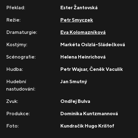
Překlad:
Ester Žantovská
Režie:
Petr Smyczek
Dramaturgie:
Eva Kolomazníková
Kostýmy:
Markéta Oslzlá-Sládečková
Scénografie:
Helena Heinrichová
Hudba:
Petr Wajsar, Čeněk Vaculík
Hudební
Jan Smutný
nastudování:
Zvuk:
Ondřej Bulva
Produkce:
Dominika Kuntzmannová
Foto:
Kundračik Hugo Krištof