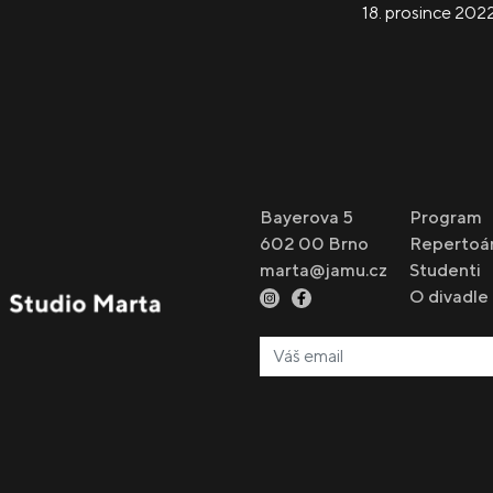
18. prosince 202
Bayerova 5
Program
602 00 Brno
Repertoá
marta@jamu.cz
Studenti
O divadle