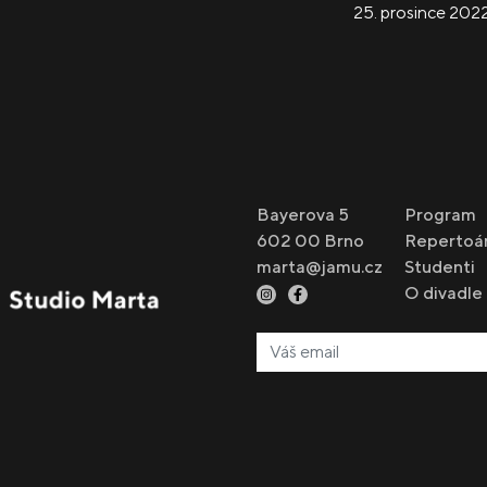
25. prosince 202
Bayerova 5
Program
602 00 Brno
Repertoá
marta@jamu.cz
Studenti
O divadle