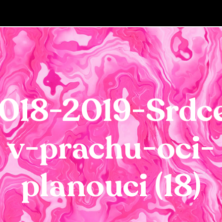
018-2019-Srdc
v-prachu-oci-
planouci (18)