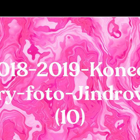
018-2019-Kone
ry-foto-Jindro
(10)