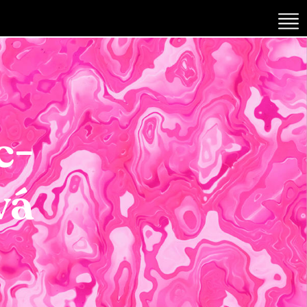
c-
vá