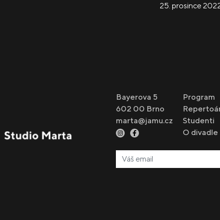
25. prosince 202
Bayerova 5
Program
602 00 Brno
Repertoá
marta@jamu.cz
Studenti
O divadle