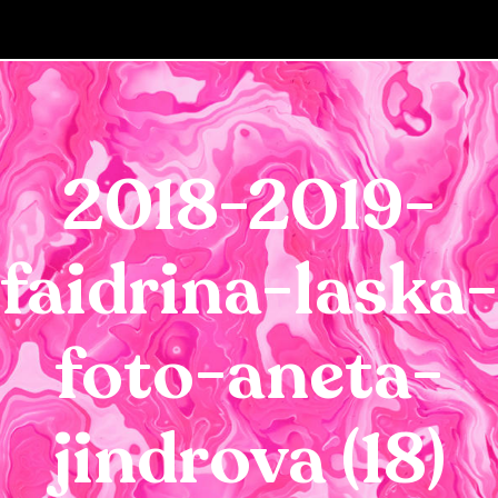
2018-2019-
faidrina-laska
foto-aneta-
jindrova (18)