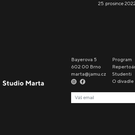
25. prosince 202
Bayerova 5
Program
602 00 Brno
Repertoá
marta@jamu.cz
Studenti
O divadle