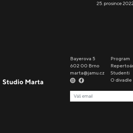
25. prosince 202
Bayerova 5
Program
602 00 Brno
Repertoá
marta@jamu.cz
Studenti
O divadle