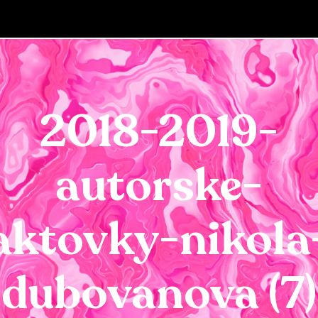
2018-2019-
autorske-
aktovky-nikola
dubovanova (7)