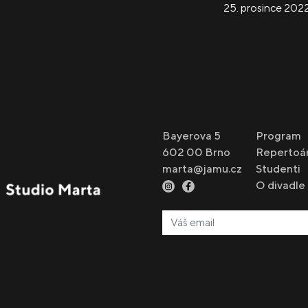
25. prosince 202
Bayerova 5
Program
602 00 Brno
Repertoá
marta@jamu.cz
Studenti
O divadle