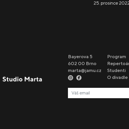
25. prosince 202
Bayerova 5
Program
602 00 Brno
Repertoá
marta@jamu.cz
Studenti
O divadle