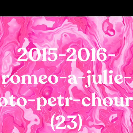
2015-2016-
romeo-a-julie-
oto-petr-chou
(23)