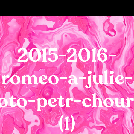
2015-2016-
romeo-a-julie-
oto-petr-chou
(1)