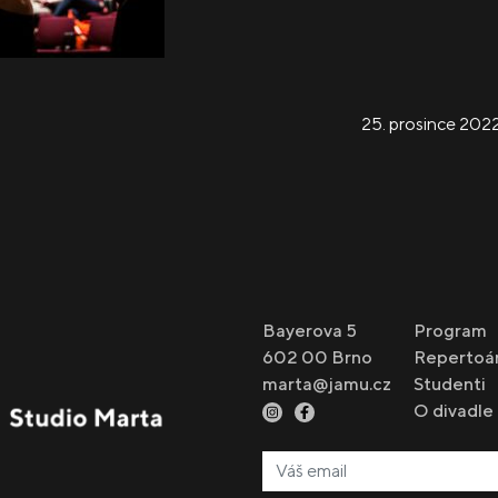
25. prosince 202
Bayerova 5
Program
602 00 Brno
Repertoá
marta@jamu.cz
Studenti
O divadle