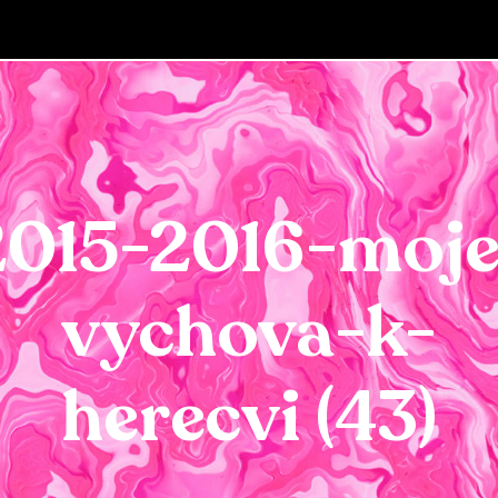
2015-2016-moje
vychova-k-
herecvi (43)