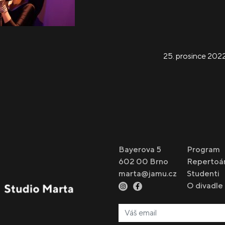
25. prosince 202
Bayerova 5
Program
602 00 Brno
Repertoá
marta@jamu.cz
Studenti
O divadle