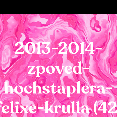
2013-2014-
zpoved-
hochstaplera-
felixe-krulla (42