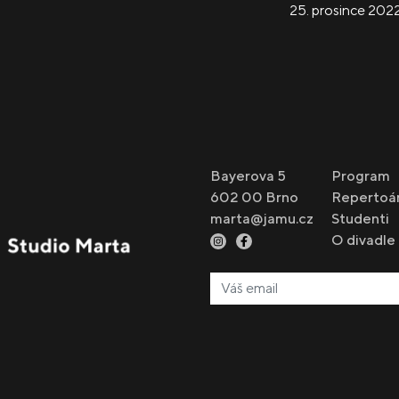
25. prosince 202
Bayerova 5
Program
602 00 Brno
Repertoá
marta@jamu.cz
Studenti
O divadle