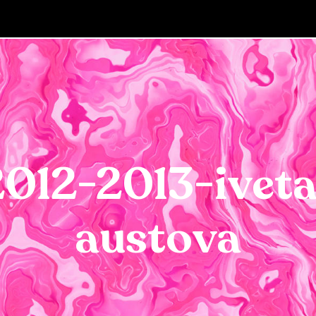
2012-2013-iveta
austova