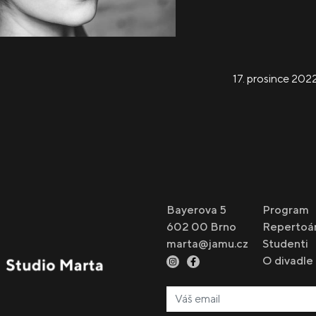
17. prosince 202
Bayerova 5
Program
602 00 Brno
Repertoá
marta@jamu.cz
Studenti
O divadle